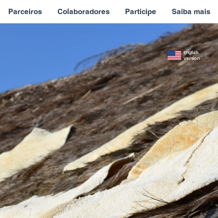
Parceiros
Colaboradores
Participe
Saiba mais
English
Version